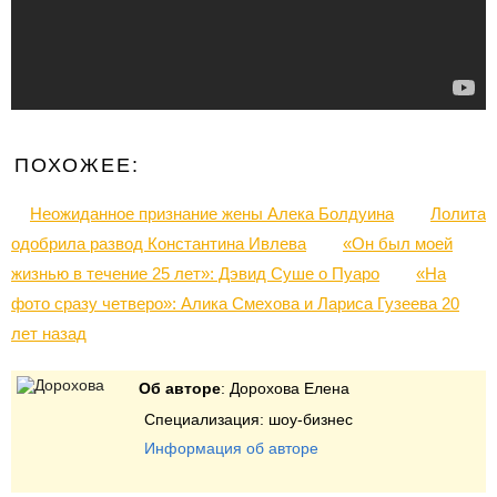
ПОХОЖЕЕ:
Неожиданное признание жены Алека Болдуина
Лолита
одобрила развод Константина Ивлева
«Он был моей
жизнью в течение 25 лет»: Дэвид Суше о Пуаро
«На
фото сразу четверо»: Алика Смехова и Лариса Гузеева 20
лет назад
Об авторе
: Дорохова Елена
Специализация: шоу-бизнес
Информация об авторе